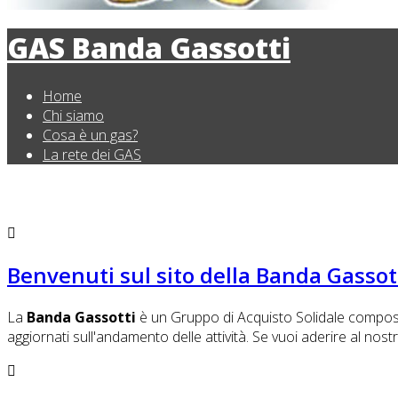
GAS Banda Gassotti
Home
Chi siamo
Cosa è un gas?
La rete dei GAS
Benvenuti sul sito della Banda Gassot
La
Banda Gassotti
è un Gruppo di Acquisto Solidale composto 
aggiornati sull'andamento delle attività. Se vuoi aderire al nos