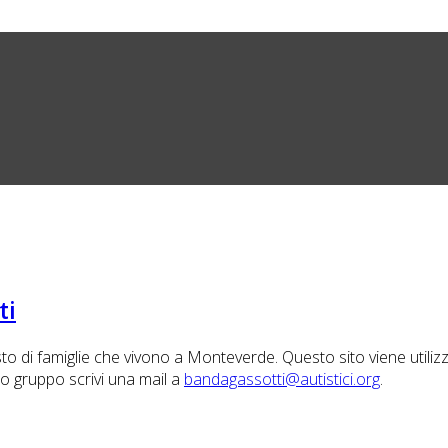
ti
di famiglie che vivono a Monteverde. Questo sito viene utilizzato
tro gruppo scrivi una mail a
bandagassotti@autistici.org
.